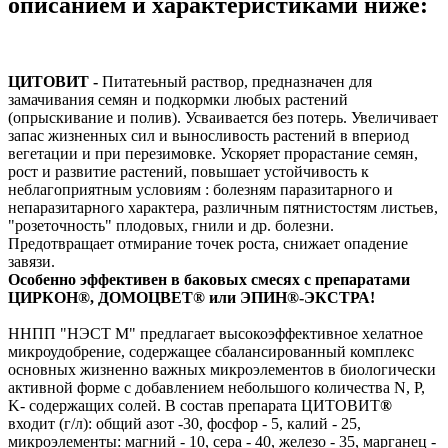
описанием и характеристиками ниже:
ЦИТОВИТ -
Питатеьный раствор, предназначен для
замачивания семян и подкормки любых растений
(опрыскивание и полив). Усваивается без потерь. Увеличивает
запас жизненных сил и выносливость растений в впериод
вегетации и при перезимовке. Ускоряет прорастание семян,
рост и развитие растений, повышает устойчивость к
неблагоприятным условиям : болезням паразитарного и
непаразитарного характера, различным пятнистостям листьев,
"розеточность" плодовых, гнили и др. болезни.
Предотвращает отмирание точек роста, снижает опадение
завязи.
Особенно эффективен в баковых смесях с препаратами
ЦИРКОН
®
, ДОМОЦВЕТ
®
или ЭПИН
®
-ЭКСТРА!
ННПП "НЭСТ М" предлагает высокоэффективное хелатное
микроудобрение, содержащее сбалансированный комплекс
основных жизненно важных микроэлементов в биологически
активной форме с добавлением небольшого количества N, P,
K- содержащих солей. В состав препарата ЦИТОВИТ
®
входит (г/л): общий азот -30, фосфор - 5, калий - 25,
микроэлементы: магний - 10, сера - 40, железо - 35, марганец -