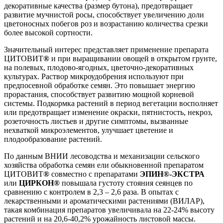
декоративные качества (размер бутона), предотвращает
развитие мучнистой росы, способствует увеличению доли
цветоносных побегов роз и возрастанию количества срезки
более высокой сортности.
Значительный интерес представляет применение препарата
ЦИТОВИТ
®
и при выращивании овощей в открытом грунте,
на полевых, плодово-ягодных, цветочно-декоративных
культурах. Раствор микроудобрения используют при
предпосевной обработке семян. Это повышает энергию
прорастания, способствует развитию мощной корневой
системы. Подкормка растений в период вегетации восполняет
или предотвращает изменение окраски, пятнистость, некроз,
розеточность листьев и другие симптомы, вызванные
нехваткой микроэлементов, улучшает цветение и
плодообразование растений.
По данным ВНИИ лесоводства и механизации сельского
хозяйства обработка семян ели обыкновенной препаратом
ЦИТОВИТ
®
совместно с препаратами
ЭПИН
®
-ЭКСТРА
или
ЦИРКОН
®
повышала густоту стояния сеянцев по
сравнению с контролем в 2,3 – 2,6 раза. В опытах с
лекарственными и ароматическими растениями (ВИЛАР),
такая комбинация препаратов увеличивала на 22-24% высоту
растений и на 20,6-40,2% урожайность листовой массы.