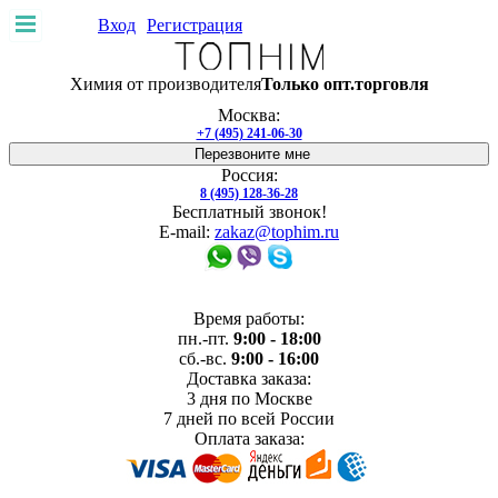
Вход
Регистрация
Покупателю
Химия от производителя
Только опт.торговля
Доставка и
оплата
Производители
Скидки
Возврат
Москва:
товара
Договор-оферта
+7 (495) 241-06-30
Доставка и оплата
Гарантия
Услуги
Отзывы
О нас
Перезвоните мне
Адреса магазинов
Производство
Россия:
8 (495) 128-36-28
Бесплатный звонок!
E-mail:
zakaz@tophim.ru
Время работы:
пн.-пт.
9:00 - 18:00
сб.-вс.
9:00 - 16:00
Доставка заказа:
3 дня
по Москве
7 дней
по всей России
Оплата заказа: