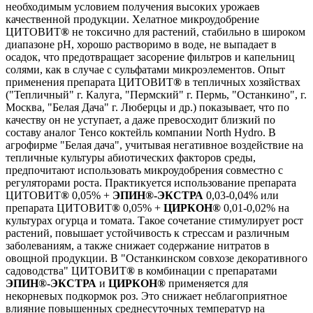
необходимым условием получения высоких урожаев
качественной продукции. Хелатное микроудобрение
ЦИТОВИТ
®
не токсично для растений, стабильно в широком
диапазоне pH, хорошо растворимо в воде, не выпадает в
осадок, что предотвращает засорение фильтров и капельниц
солями, как в случае с сульфатами микроэлементов. Опыт
применения препарата ЦИТОВИТ
®
в тепличных хозяйствах
("Тепличный" г. Калуга, "Пермский" г. Пермь, "Останкино", г.
Москва, "Белая Дача" г. Люберцы и др.) показывает, что по
качеству он не уступает, а даже превосходит близкий по
составу аналог Тенсо коктейль компании North Hydro. В
агрофирме "Белая дача", учитывая негативное воздействие на
тепличные культуры абиотических факторов среды,
предпочитают использовать микроудобрения совместно с
регуляторами роста. Практикуется использование препарата
ЦИТОВИТ
®
0,05% +
ЭПИН
®
-ЭКСТРА
0,03-0,04% или
препарата ЦИТОВИТ
®
0,05% +
ЦИРКОН
®
0,01-0,02% на
культурах огурца и томата. Такое сочетание стимулирует рост
растений, повышает устойчивость к стрессам и различным
заболеваниям, а также снижает содержание нитратов в
овощной продукции. В "Останкинском совхозе декоративного
садоводства" ЦИТОВИТ
®
в комбинации с препаратами
ЭПИН
®
-ЭКСТРА
и
ЦИРКОН
®
применяется для
некорневых подкормок роз. Это снижает неблагоприятное
влияние повышенных среднесуточных температур на