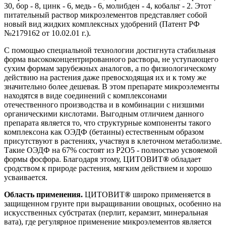
30, бор - 8, цинк - 6, медь - 6, молибден - 4, кобальт - 2. Этот
питательный раствор микроэлементов представляет собой
новый вид жидких комплексных удобрений (Патент РФ
№2179162 от 10.02.01 г.).
С помощью специальной технологии достигнута стабильная
форма высококонцентрированного раствора, не уступающего
сухим формам зарубежных аналогов, а по физиологическому
действию на растения даже превосходящая их и к тому же
значительно более дешевая. В этом препарате микроэлементы
находятся в виде соединений с комплексонами
отечественного производства и в комбинации с низшими
органическими кислотами. Выгодным отличием данного
препарата является то, что структурные компоненты такого
комплексона как ОЭДФ (бетаины) естественным образом
присутствуют в растениях, участвуя в клеточном метаболизме.
Такие ОЭДФ на 67% состоят из P2O5 - полностью усвояемой
формы фосфора. Благодаря этому, ЦИТОВИТ
®
обладает
сродством к природе растения, мягким действием и хорошо
усваивается.
Область применения.
ЦИТОВИТ
®
широко применяется в
защищенном грунте при выращивании овощных, особенно на
искусственных субстратах (перлит, керамзит, минеральная
вата), где регулярное применение микроэлементов является