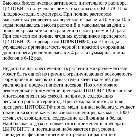
Высокая биологическая активность питательного раствора
ЦИТОВИТа получена в совместных опытах с ВСТИСП на
плодово-ягодных культурах. При поливе раствором
высаженных укорененных черенков из расчета 10 мл на 10 л
воды повышалась высота растений и максимальная длина
побегов крыжовника по сравнению с контролем в 1,6 раза.
При совместном поливе ягодных кустарников препаратом
ЦИТОВИТ
®
с препаратом
ЦИРКОН
®
0,5 мл/1 л воды
улучшалась приживаемость черной и красной смородины,
длина побега увеличивалась в 3-4 раза, а суммарная длина
побегов в 6-12 раз.
Недостаточная обеспеченность растений микроэлементами
может быть одной из причин, ограничивающих возможность
формирования высоких показателей качества зерна при
увеличении продуктивности посевов. Поэтому можно
рекомендовать применение препарата ЦИТОВИТ
®
в составе
многокомпонентных смесей, например, содержащих
регулятор роста и гербицид. При этом, наличие в составе
препарата ЦИТОВИТ
®
ионов меди, цинка, кобальта улучшает
такие показатели качества озимой пшеницы, как масса 1000
семян, стекловидность, содержание клейковины и белка.
Наибольшая отдача от совместного применения препарата
ЦИТОВИТ
®
и пестицидов наблюдается при условии
совпадения физиологической потребности растений в