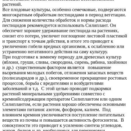
растений.
Все плодовые культуры, особенно семечковые, подвергаются
многократным обработкам пестицидами в период вегетации.
Для снижения количества обработок и нормы расхода
пестицидов рекомендуется использовать Силиплант. Он
обеспечит хорошее удерживание пестицида на растениях,
снизит его потери, увеличит поглощение листовой пластикой
и транспорт к точкам действия, в итоге это приводит к
увеличению гибели вредных организмов, к ослаблению или
устранению негативного действия на саму культуру.
При подготовке к зимнему периоду для древесных культур
(яблони, груши, сливы, смородина, сирень, рябина, хвойники
и др.) существенным фактором является повышение
вызревания молодых побегов, отложения запасных веществ
(полисахаридов и др.), своевременное прекращение ростовых
процессов, борьба с вредителями и возбудителями
заболеваний и т.д. С этой целью проводят подкормки
растений минеральными удобрениями совместно с
кремнийсодержащим препаратом Силиплантом или одним
Силиплантом, если растения хорошо обеспечены основными
элементами питания: азотом, фосфором, калием. Под
влиянием кремния увеличивается поступление питательных
веществ из почвы и повышается активность фотосинтеза. В
совокупности это приводит к усилению синтеза углеводов,
жиров, белков и др. необходимых для перезимовки,