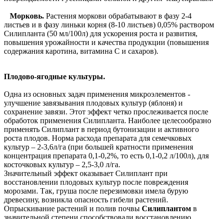
Морковь.
Растения моркови обрабатывают в фазу 2-4
листьев и в фазу линьки корня (8-10 листьев) 0,05% раствором
Силипланта (50 мл/100л) для ускорения роста и развития,
повышения урожайности и качества продукции (повышения
содержания каротина, витамина С и сахаров).
Плодово-ягодные культуры.
Одна из основных задач применения микроэлементов -
улучшение завязывания плодовых культур (яблоня) и
сохранение завязи. Этот эффект четко прослеживается после
обработок применения Силипланта. Наиболее целесообразно
применять Силиплант в период бутонизации и активного
роста плодов. Норма расхода препарата для семечковых
культур – 2-3,6л/га (при большей кратности применения
концентрация препарата 0,1-0,2%, то есть 0,1-0,2 л/100л), для
косточковых культур – 2,5-3,0 л/га.
Значительный эффект оказывает Силиплант при
восстановлении плодовых культур после повреждения
морозами. Так, груша после перезимовки имела бурую
древесину, возникла опасность гибели растений.
Опрыскивание растений и полив почвы
Силиплантом
в
значительной степени способствовали вос­становлению