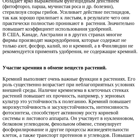
Обладает ярко выраженным фунгицидным действием
(фитофтороз, парша, мучнистая роса и др. болезни),
стерилизуя споры грибов. Усиливает действие пестицидов,
так как хорошо прилипает к листьям, в результате чего они
практически полностью проникают в растения. Значительно
повышает коэффициент использования удобрений.
В США, Канаде, Австралии и в других странах многие
фирмы производят макроудобрения, которые содержат не
только азот, фосфор, калий, но и кремний, а в Финляндии не
рекомендуется применять удобрения, не содержащие кремний.
Участие кремния в обмене веществ растений.
Кремний выполняет очень важные функции в растениях. Его
роль существенно возрастает при неблагоприятных условиях
внешней среды. Наличие кремнезема в клеточных стенках
растений повышает их прочность, например, у зерновых
культур это устойчивость к полеганию. Кремний повышает
морозоустойчивость и засухоустойчивость, интенсивность
фотосинтеза, способствует активному росту корневой
системы и листового аппарата. Он участвует в нуклеиновом,
белковом углеводном, фенольном обмене, стимулирует
фосфорилирование и другие процессы жизнедеятельности
клеток, а также транспорт протеинов и углеводов. Повышает