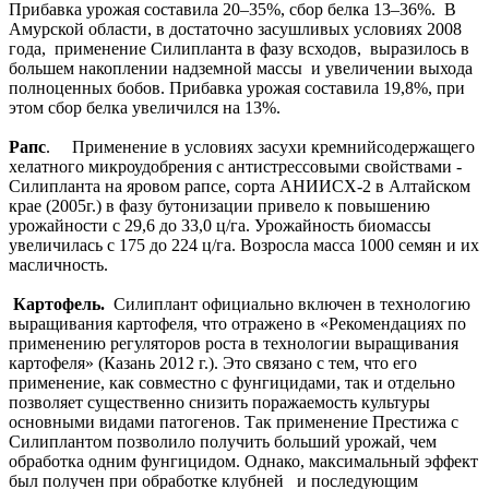
Прибавка урожая составила 20–35%, сбор белка 13–36%. В
Амурской области, в достаточно засушливых условиях 2008
года, применение Силипланта в фазу всходов, выразилось в
большем накоплении надземной массы и увеличении выхода
полноценных бобов. Прибавка урожая составила 19,8%, при
этом сбор белка увеличился на 13%.
Рапс
. Применение в условиях засухи кремнийсодержащего
хелатного микроудобрения с антистрессовыми свойствами -
Силипланта на яровом рапсе, сорта АНИИСХ-2 в Алтайском
крае (2005г.) в фазу бутонизации привело к повышению
урожайности с 29,6 до 33,0 ц/га. Урожайность биомассы
увеличилась с 175 до 224 ц/га. Возросла масса 1000 семян и их
масличность.
Картофель.
Силиплант официально включен в технологию
выращивания картофеля, что отражено в «Рекомендациях по
применению регуляторов роста в технологии выращивания
картофеля» (Казань 2012 г.). Это связано с тем, что его
применение, как совместно с фунгицидами, так и отдельно
позволяет существенно снизить поражаемость культуры
основными видами патогенов. Так применение Престижа с
Силиплантом позволило получить больший урожай, чем
обработка одним фунгицидом. Однако, максимальный эффект
был получен при обработке клубней и последующим