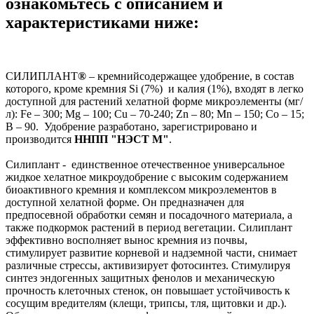
ознакомьтесь с описанием и
характеристиками ниже:
СИЛИПЛАНТ
®
– кремнийсодержащее удобрение, в состав
которого, кроме кремния Si (7%) и калия (1%), входят в легко
доступной для растений хелатной форме микроэлементы (мг/
л): Fe – 300; Mg – 100; Cu – 70-240; Zn – 80; Mn – 150; Co – 15;
B – 90. Удобрение разработано, зарегистрировано и
производится
ННПП "НЭСТ М"
.
Силиплант - единственное отечественное универсальное
жидкое хелатное микроудобрение с высоким содержанием
биоактивного кремния и комплексом микроэлементов в
доступной хелатной форме. Он предназначен для
предпосевной обработки семян и посадочного материала, а
также подкормок растений в период вегетации. Силиплант
эффективно восполняет вынос кремния из почвы,
стимулирует развитие корневой и надземной части, снимает
различные стрессы, активизирует фотосинтез. Стимулируя
синтез эндогенных защитных фенолов и механическую
прочность клеточных стенок, он повышает устойчивость к
сосущим вредителям (клещи, трипсы, тля, щитовки и др.).