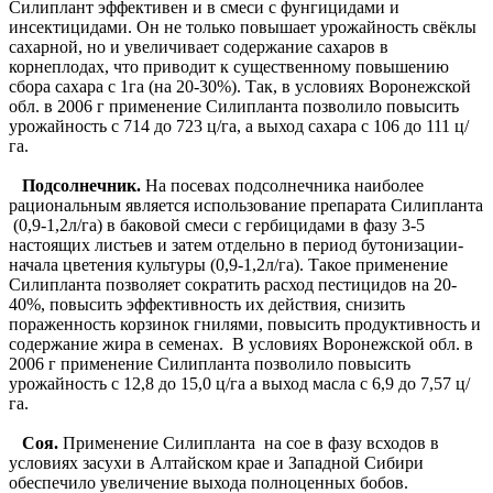
Силиплант эффективен и в смеси с фунгицидами и
инсектицидами. Он не только повышает урожайность свёклы
сахарной, но и увеличивает содержание сахаров в
корнеплодах, что приводит к существенному повышению
сбора сахара с 1га (на 20-30%). Так, в условиях Воронежской
обл. в 2006 г применение Силипланта позволило повысить
урожайность с 714 до 723 ц/га, а выход сахара с 106 до 111 ц/
га.
Подсолнечник.
На посевах подсолнечника наиболее
рациональным является использование препарата Силипланта
(0,9-1,2л/га) в баковой смеси с гербицидами в фазу 3-5
настоящих листьев и затем отдельно в период бутонизации-
начала цветения культуры (0,9-1,2л/га). Такое применение
Силипланта позволяет сократить расход пестицидов на 20-
40%, повысить эффективность их действия, снизить
пораженность корзинок гнилями, повысить продуктивность и
содержание жира в семенах. В условиях Воронежской обл. в
2006 г применение Силипланта позволило повысить
урожайность с 12,8 до 15,0 ц/га а выход масла с 6,9 до 7,57 ц/
га.
Соя.
Применение Силипланта на сое в фазу всходов в
условиях засухи в Алтайском крае и Западной Сибири
обеспечило увеличение выхода полноценных бобов.