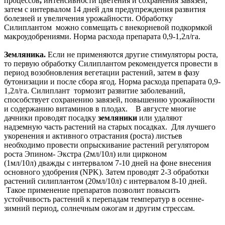
процессов
,
интенсивности цветения и сохранения завязей,
затем с интервалом 14 дней для предупреждения развития
болезней и увеличения урожайности. Обработку
Силиплантом можно совмещать с внекорневой подкормкой
макроудобрениями. Норма расхода препарата 0,9-1,2л/га.
Земляника.
Если не применяются другие стимуляторы роста,
то первую обработку Силиплантом рекомендуется провести в
период возобновления вегетации растений, затем в фазу
бутонизации и после сбора ягод. Норма расхода препарата 0,9-
1,2л/га. Силиплант тормозит развитие заболеваний,
способствует сохранению завязей, повышению урожайности
и содержанию витаминов в плодах. В августе многие
дачники проводят посадку
земляники
или удаляют
надземную часть растений на старых посадках. Для лучшего
укоренения и активного отрастания (роста) листьев
необходимо провести опрыскивание растений регулятором
роста Эпином- Экстра (2мл/10л) или цирконом
(1мл/10л) дважды с интервалом 7-10 дней на фоне внесения
основного удобрения (NPK). Затем проводят 2-3 обработки
растений силиплантом (20мл/10л) с интервалом 8-10 дней.
Такое применение препаратов позволит повысить
устойчивость растений к перепадам температур в осенне-
зимний период, солнечным ожогам и другим стрессам.