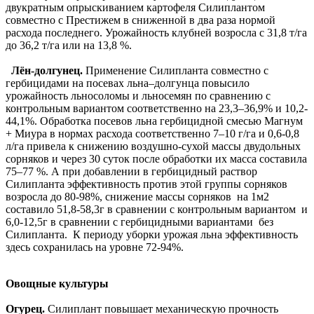
двукратным опрыскиванием картофеля Силиплантом
совместно с Престижем в сниженной в два раза нормой
расхода последнего. Урожайность клубней возросла с 31,8 т/га
до 36,2 т/га или на 13,8 %.
Лён-долгунец.
Применение Силипланта совместно с
гербицидами на посевах льна–долгунца повысило
урожайность льносоломы и льносемян по сравнению с
контрольным вариантом соответственно на 23,3–36,9% и 10,2-
44,1%. Обработка посевов льна гербицидной смесью Магнум
+ Миура в нормах расхода соответственно 7–10 г/га и 0,6-0,8
л/га привела к снижению воздушно-сухой массы двудольных
сорняков и через 30 суток после обработки их масса составила
75–77 %. А при добавлении в гербицидный раствор
Силипланта эффективность против этой группы сорняков
возросла до 80-98%, снижение массы сорняков на 1м2
составило 51,8-58,3г в сравнении с контрольным вариантом и
6,0-12,5г в сравнении с гербицидными вариантами без
Силипланта. К периоду уборки урожая льна эффективность
здесь сохранилась на уровне 72-94%.
Овощные культуры
Огурец.
Силиплант повышает механическую прочность