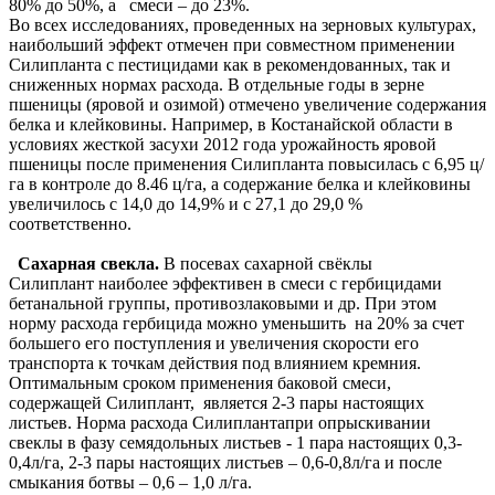
80% до 50%, а смеси – до 23%.
Во всех исследованиях, проведенных на зерновых культурах,
наибольший эффект отмечен при совместном применении
Силипланта с пестицидами как в рекомендованных, так и
сниженных нормах расхода. В отдельные годы в зерне
пшеницы (яровой и озимой) отмечено увеличение содержания
белка и клейковины. Например, в Костанайской области в
условиях жесткой засухи 2012 года урожайность яровой
пшеницы после применения Силипланта повысилась с 6,95 ц/
га в контроле до 8.46 ц/га, а содержание белка и клейковины
увеличилось с 14,0 до 14,9% и с 27,1 до 29,0 %
соответственно.
Сахарная свекла.
В посевах сахарной свёклы
Силиплант наиболее эффективен в смеси с гербицидами
бетанальной группы, противозлаковыми и др. При этом
норму расхода гербицида можно уменьшить на 20% за счет
большего его поступления и увеличения скорости его
транспорта к точкам действия под влиянием кремния.
Оптимальным сроком применения баковой смеси,
содержащей Силиплант, является 2-3 пары настоящих
листьев. Норма расхода Силиплантапри опрыскивании
свеклы в фазу семядольных листьев - 1 пара настоящих 0,3-
0,4л/га, 2-3 пары настоящих листьев – 0,6-0,8л/га и после
смыкания ботвы – 0,6 – 1,0 л/га.