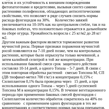
клеток и их устойчивость к внешним повреждениям
фитопатогенами и вредителями, вызывая синтез самими
растениями полифенолов, обладающих антисептическими
свойствами, что позволяет в ряде случаев снизить нормы
расхода фунгицидов на 30%. Количество завязей
увеличивается на 10-16% как на центральном стебле, так и на
боковых побегах, что положительно отражается в дальнейшем
на сборе огурца. Урожайность возросла с 25 кг/м2 до 28 кг/
м2.
Другим важным фактором является торможение развития
мучнистой росы. Первые признаки поражения мучнистой
росой появляются на 7-10 дней позже, чем на контрольных
растениях, которые были опрыснуты только мочевиной, а
затем калийной селитрой в той же концентрации. При
использовании баковой смеси срок защитного действия
составлял 10-14 дней, а одного Топаза – 5-7 дней. В связи с
этим повторная обработка растений смесью Топсина М, СП
(ДВ тиофанат-метил 700 г/кг) в концентрации 0,15% с
Силиплантом 0,1% была проведена через 15 дней, а при
использовании одного Топаза – через 5 дней суспензией
Топсина М в концентрации 0,15%. В течение вегетационного
периода при применении баковых смесей фунгицидов с
Силиплантом количество обработок сократилось на 40% по
сравнению с применением одних фунгицидов в тех же
концентрациях и соответственно нормах расхода препаратов.