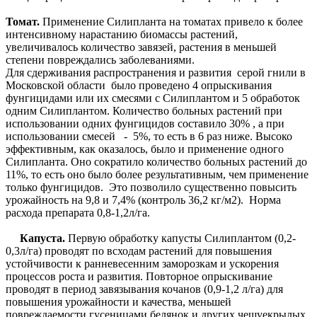
Томат.
Применение Силипланта на томатах привело к более
интенсивному нарастанию биомассы растений,
увеличивалось количество завязей, растения в меньшей
степени повреждались заболеваниями.
Для сдерживания распространения и развития серой гнили в
Московской области было проведено 4 опрыскивания
фунгицидами или их смесями с Силиплантом и 5 обработок
одним Силиплантом. Количество больных растений при
использовании одних фунгицидов составило 30% , а при
использовании смесей - 5%, то есть в 6 раз ниже. Высоко
эффективным, как оказалось, было и применение одного
Силипланта. Оно сократило количество больных растений до
11%, то есть оно было более результативным, чем применение
только фунгицидов. Это позволило существенно повысить
урожайность на 9,8 и 7,4% (контроль 36,2 кг/м2). Норма
расхода препарата 0,8-1,2л/га.
Капуста.
Первую обработку капусты Силиплантом (0,2-
0,3л/га) проводят по всходам растений для повышения
устойчивости к ранневесенним заморозкам и ускорения
процессов роста и развития. Повторное опрыскивание
проводят в период завязывания кочанов (0,9-1,2 л/га) для
повышения урожайности и качества, меньшей
повреждаемости гусеницами белянок и других чешуекрылых.