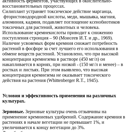
активность ферментов, участвующих в окислительно-
восстановительных процессах.
Силиплант устраняет токсическое действие марганца,
фтористоводородной кислоты, меди, мышьяка, магния,
алюминия, кадмия, подавляет поглощение ксенобиотиков
токсичных для растений, животных и человека.
Использование кремнекислоты приводит к снижению
поступления стронция – 90 (Моисеев И.Т. и др., 1969).
Наличие усвояемых форм кремния снижает потребность
растений в фосфоре за счет лучшего его использования в
обмене веществ растений. Установлено, что при высокой
концентрации кремнезема в растворе (450 мг/л) он
накапливается в корнях, при низкой - (150 мг/л и менее) – в
ростках и листьях. При этом выявлено, что высокая
концентрация кремнезема не оказывает токсического
действия на растения (Whittenberger R.T., 1945).
Условия и эффективность применения на различных
культурах.
Зерновые.
Зерновые культуры очень отзывчивы на
применение кремниевых удобрений. Содержание кремния в
растениях в начале вегетации не превышает 1%, и
увеличивается к концу вегетации до 3%.