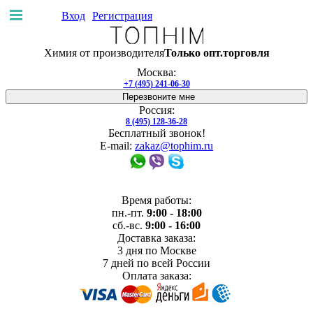
Вход
Регистрация
Покупателю
Химия от производителя
Только опт.торговля
Доставка и
оплата
Производители
Скидки
Возврат
Москва:
товара
Договор-оферта
+7 (495) 241-06-30
Доставка и оплата
Гарантия
Услуги
Отзывы
О нас
Перезвоните мне
Адреса магазинов
Производство
Россия:
8 (495) 128-36-28
Бесплатный звонок!
E-mail:
zakaz@tophim.ru
Время работы:
пн.-пт.
9:00 - 18:00
сб.-вс.
9:00 - 16:00
Доставка заказа:
3 дня
по Москве
7 дней
по всей России
Оплата заказа: