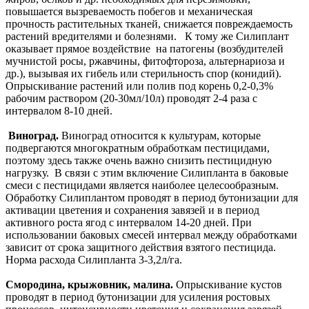
повышается вызреваемость побегов и механическая
прочность растительных тканей, снижается повреждаемость
растений вредителями и болезнями. К тому же Силиплант
оказывает прямое воздействие на патогены (возбудителей
мучнистой росы, ржавчины, фитофтороза, альтернариоза и
др.), вызывая их гибель или стерильность спор (конидий).
Опрыскивание растений или полив под корень 0,2-0,3%
рабочим раствором (20-30мл/10л) проводят 2-4 раза с
интервалом 8-10 дней.
Виноград.
Виноград относится к культурам, которые
подвергаются многократным обработкам пестицидами,
поэтому здесь также очень важно снизить пестицидную
нагрузку. В связи с этим включение Силипланта в баковые
смеси с пестицидами является наиболее целесообразным.
Обработку Силиплантом проводят в период бутонизации для
активации цветения и сохранения завязей и в период
активного роста ягод с интервалом 14-20 дней. При
использовании баковых смесей интервал между обработками
зависит от срока защитного действия взятого пестицида.
Норма расхода Силипланта 3-3,2л/га.
Смородина, крыжовник, малина.
Опрыскивание кустов
проводят в период бутонизации для усиления ростовых