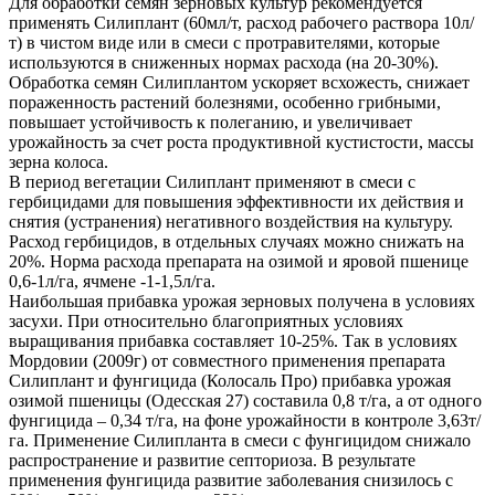
Для обработки семян зерновых культур рекомендуется
применять Силиплант (60мл/т, расход рабочего раствора 10л/
т) в чистом виде или в смеси с протравителями, которые
используются в сниженных нормах расхода (на 20-30%).
Обработка семян Силиплантом ускоряет всхожесть, снижает
пораженность растений болезнями, особенно грибными,
повышает устойчивость к полеганию, и увеличивает
урожайность за счет роста продуктивной кустистости, массы
зерна колоса.
В период вегетации Силиплант применяют в смеси с
гербицидами для повышения эффективности их действия и
снятия (устранения) негативного воздействия на культуру.
Расход гербицидов, в отдельных случаях можно снижать на
20%. Норма расхода препарата на озимой и яровой пшенице
0,6-1л/га, ячмене -1-1,5л/га.
Наибольшая прибавка урожая зерновых получена в условиях
засухи. При относительно благоприятных условиях
выращивания прибавка составляет 10-25%. Так в условиях
Мордовии (2009г) от совместного применения препарата
Силиплант и фунгицида (Колосаль Про) прибавка урожая
озимой пшеницы (Одесская 27) составила 0,8 т/га, а от одного
фунгицида – 0,34 т/га, на фоне урожайности в контроле 3,63т/
га. Применение Силипланта в смеси с фунгицидом снижало
распространение и развитие септориоза. В результате
применения фунгицида развитие заболевания снизилось с