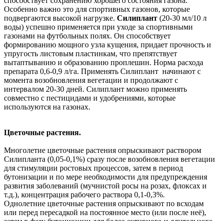
способствует сохранению хорошего состояния газона.
Особенно важно это для спортивных газонов, которые
подвергаются высокой нагрузке.
Силиплант
(20-30 мл/10 л
воды) успешно применяется при уходе за спортивными
газонами на футбольных полях. Он способствует
формированию мощного узла кущения, придает прочность и
упругость листовым пластинкам, что препятствует
вытаптыванию и образованию проплешин. Норма расхода
препарата 0,6-0,9 л/га. Применять Силиплант начинают с
момента возобновления вегетации и продолжают с
интервалом 20-30 дней. Силиплант можно применять
совместно с пестицидами и удобрениями, которые
используются на газонах.
Цветочные растения.
Многолетие цветочные растения опрыскивают раствором
Силипланта (0,05-0,1%) сразу после возобновления вегетации
для стимуляции ростовых процессов, затем в период
бутонизации и по мере необходимости для предупреждения
развития заболеваний (мучнистой росы на розах, флоксах и
т.д.), концентрация рабочего раствора 0,1-0,3%.
Однолетние цветочные растения опрыскивают по всходам
или перед пересадкой на постоянное место (или после неё),