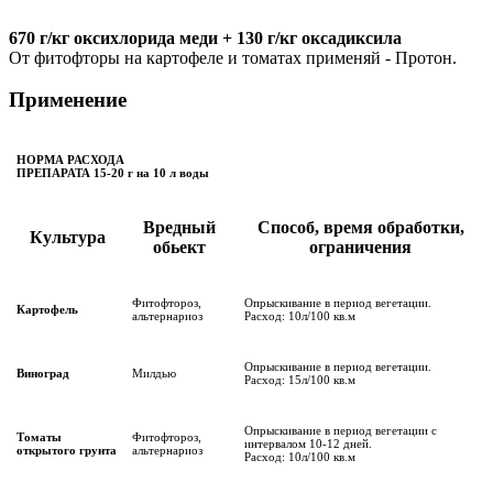
670 г/кг оксихлорида меди + 130 г/кг оксадиксила
От фитофторы на картофеле и томатах применяй - Протон.
Применение
НОРМА РАСХОДА
ПРЕПАРАТА 15-20 г на 10 л воды
Вредный
Способ, время обработки,
Культура
обьект
ограничения
Фитофтороз,
Опрыскивание в период вегетации.
Картофель
альтернариоз
Расход: 10л/100 кв.м
Опрыскивание в период вегетации.
Виноград
Милдью
Расход: 15л/100 кв.м
Опрыскивание в период вегетации с
Томаты
Фитофтороз,
интервалом 10-12 дней.
открытого грунта
альтернариоз
Расход: 10л/100 кв.м