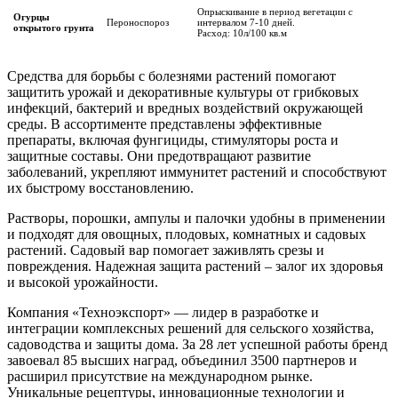
Опрыскивание в период вегетации с
Огурцы
Пероноспороз
интервалом 7-10 дней.
открытого грунта
Расход: 10л/100 кв.м
Средства для борьбы с болезнями растений помогают
защитить урожай и декоративные культуры от грибковых
инфекций, бактерий и вредных воздействий окружающей
среды. В ассортименте представлены эффективные
препараты, включая фунгициды, стимуляторы роста и
защитные составы. Они предотвращают развитие
заболеваний, укрепляют иммунитет растений и способствуют
их быстрому восстановлению.
Растворы, порошки, ампулы и палочки удобны в применении
и подходят для овощных, плодовых, комнатных и садовых
растений. Садовый вар помогает заживлять срезы и
повреждения. Надежная защита растений – залог их здоровья
и высокой урожайности.
Компания «Техноэкспорт» — лидер в разработке и
интеграции комплексных решений для сельского хозяйства,
садоводства и защиты дома. За 28 лет успешной работы бренд
завоевал 85 высших наград, объединил 3500 партнеров и
расширил присутствие на международном рынке.
Уникальные рецептуры, инновационные технологии и