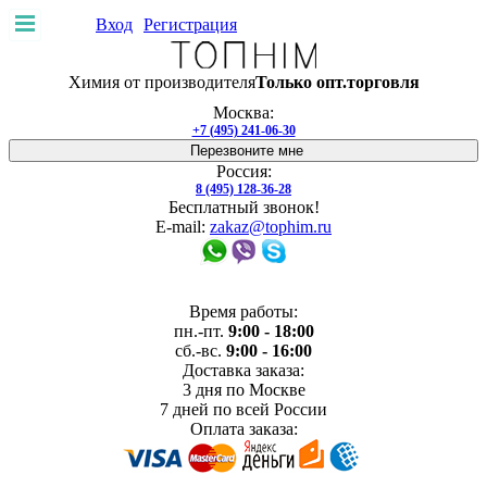
Вход
Регистрация
Покупателю
Химия от производителя
Только опт.торговля
Доставка и
оплата
Производители
Скидки
Возврат
Москва:
товара
Договор-оферта
+7 (495) 241-06-30
Доставка и оплата
Гарантия
Услуги
Отзывы
О нас
Перезвоните мне
Адреса магазинов
Производство
Россия:
8 (495) 128-36-28
Бесплатный звонок!
E-mail:
zakaz@tophim.ru
Время работы:
пн.-пт.
9:00 - 18:00
сб.-вс.
9:00 - 16:00
Доставка заказа:
3 дня
по Москве
7 дней
по всей России
Оплата заказа: