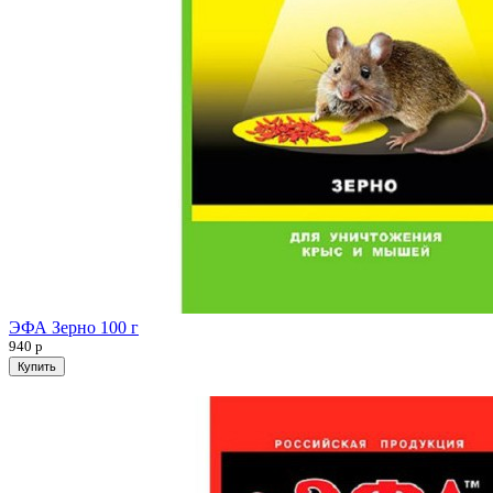
ЭФА Зерно 100 г
940
р