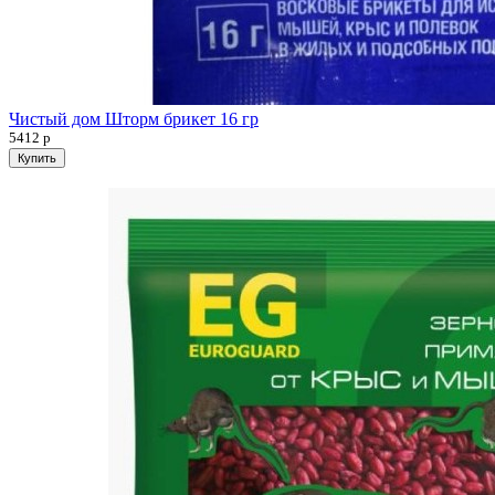
Чистый дом Шторм брикет 16 гр
5412
р