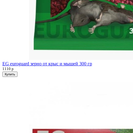
EG euroguard зерно от крыс и мышей 300 гр
1110
р