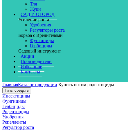
Тля
Жуки
САД И ОГОРОД
Усиление роста
Удобрения
Регуляторы роста
Борьба с Вредителями
Фунгициды
Гербициды
Садовый инструмент
Акции
Производители
Избранное
Контакты
Главная
Каталог продукции
Купить оптом родентоциды
Типы средств
Инсектициды
Фунгициды
Гербициды
Родентоциды
Удобрения
Репелленты
Регулятор роста