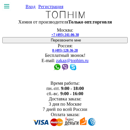
Вход
Регистрация
Покупателю
Химия от производителя
Только опт.торговля
Доставка и
оплата
Производители
Скидки
Возврат
Москва:
товара
Договор-оферта
+7 (495) 241-06-30
Доставка и оплата
Гарантия
Услуги
Отзывы
О нас
Перезвоните мне
Адреса магазинов
Производство
Россия:
8 (495) 128-36-28
Бесплатный звонок!
E-mail:
zakaz@tophim.ru
Время работы:
пн.-пт.
9:00 - 18:00
сб.-вс.
9:00 - 16:00
Доставка заказа:
3 дня
по Москве
7 дней
по всей России
Оплата заказа: