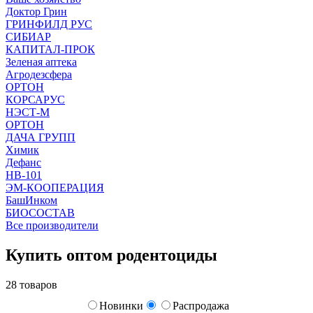
Доктор Грин
ГРИНФИЛД РУС
СИБИАР
КАПИТАЛ-ПРОК
Зеленая аптека
Агродезсфера
ОРТОН
КОРСАРУС
НЭСТ-М
ОРТОН
ДАЧА ГРУПП
Химик
Дефанс
HB-101
ЭМ-КООПЕРАЦИЯ
БашИнком
БИОСОСТАВ
Все производители
Купить оптом родентоциды
28 товаров
Новинки
Распродажа