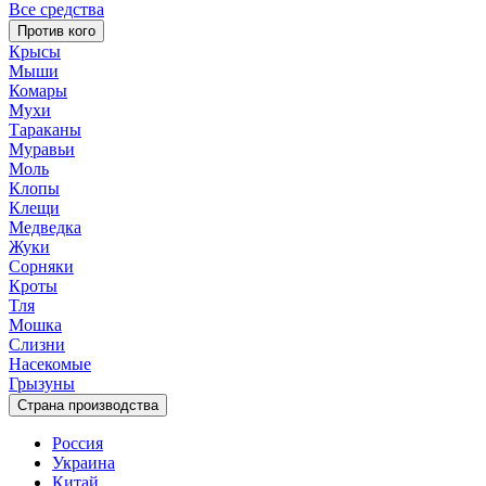
Все средства
Против кого
Крысы
Мыши
Комары
Мухи
Тараканы
Муравьи
Моль
Клопы
Клещи
Медведка
Жуки
Сорняки
Кроты
Тля
Мошка
Слизни
Насекомые
Грызуны
Страна производства
Россия
Украина
Китай