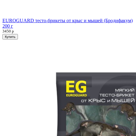
EUROGUARD тесто-брикеты от крыс и мышей (Бродифакум)
200 г
3450
р